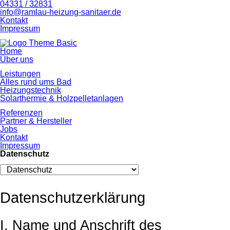
04331 / 32831
info@ramlau-heizung-sanitaer.de
Navigation
Kontakt
überspringen
Impressum
Navigation
Home
überspringen
Über uns
Leistungen
Alles rund ums Bad
Heizungstechnik
Solarthermie & Holzpelletanlagen
Referenzen
Partner & Hersteller
Jobs
Kontakt
Impressum
Datenschutz
Zielseite
Datenschutzerklärung
I. Name und Anschrift des