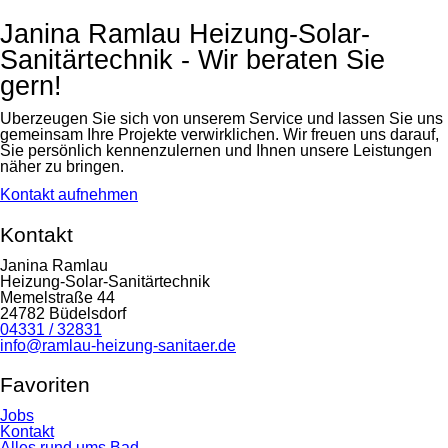
Janina Ramlau Heizung-Solar-
Sanitärtechnik - Wir beraten Sie
gern!
Überzeugen Sie sich von unserem Service und lassen Sie uns
gemeinsam Ihre Projekte verwirklichen. Wir freuen uns darauf,
Sie persönlich kennenzulernen und Ihnen unsere Leistungen
näher zu bringen.
Kontakt aufnehmen
Kontakt
Janina Ramlau
Heizung-Solar-Sanitärtechnik
Memelstraße 44
24782 Büdelsdorf
04331 / 32831
info@ramlau-heizung-sanitaer.de
Favoriten
Navigation
Jobs
überspringen
Kontakt
Alles rund ums Bad